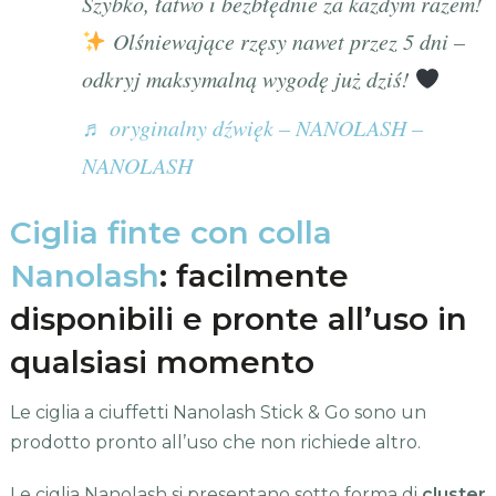
Szybko, łatwo i bezbłędnie za każdym razem!
Olśniewające rzęsy nawet przez 5 dni –
odkryj maksymalną wygodę już dziś!
♬ oryginalny dźwięk – NANOLASH –
NANOLASH
Ciglia finte con colla
Nanolash
: facilmente
disponibili e pronte all’uso in
qualsiasi momento
Le ciglia a ciuffetti Nanolash Stick & Go sono un
prodotto pronto all’uso che non richiede altro.
Le ciglia Nanolash si presentano sotto forma di
cluster