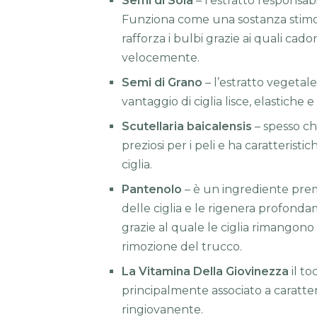
Semi di Soia
– l’estratto responsabi
Funziona come una sostanza stimol
rafforza i bulbi grazie ai quali ca
velocemente.
Semi di Grano
– l’estratto vegetal
vantaggio di ciglia lisce, elastiche e
Scutellaria baicalensis
– spesso c
preziosi per i peli e ha caratterist
ciglia.
Pantenolo
– è un ingrediente prem
delle ciglia e le rigenera profonda
grazie al quale le ciglia rimangon
rimozione del trucco.
La Vitamina Della Giovinezza
il t
principalmente associato a caratte
ringiovanente.