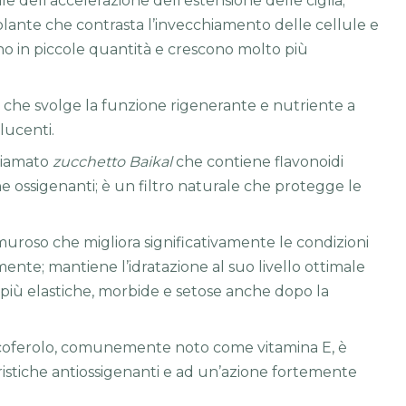
le dell’accelerazione dell’estensione delle ciglia;
ante che contrasta l’invecchiamento delle cellule e
dono in piccole quantità e crescono molto più
e che svolge la funzione rigenerante e nutriente a
 lucenti.
hiamato
zucchetto Baikal
che contiene flavonoidi
iche ossigenanti; è un filtro naturale che protegge le
uroso che migliora significativamente le condizioni
mente; mantiene l’idratazione al suo livello ottimale
o più elastiche, morbide e setose anche dopo la
ocoferolo, comunemente noto come vitamina E, è
ristiche antiossigenanti e ad un’azione fortemente